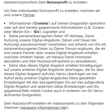
Drogenhandel zu betreiben.
Veröffentlicht:
Donnerstag, 04.02.2021 07:20
Anzeige
Im Rahmen der Ermittlungen waren auch in Oberberg
Cannabis Plantagen entdeckt worden, heißt es aktuell
von der zuständigen Polizei in Mönchengladabch. 18
Wohnungen und Geschäftsräume wurden heute
gleichzeitig durchsucht, in Leverkusen und
Mönchengladbach gab es auch Festnahmen. Wo genau
im Oberbergischen durchsucht wurde, hat die Polizei
nicht mitgeteilt. Hörer berichten uns von einer Razzia
in Wipperfürth-Klaswipper.
Anzeige