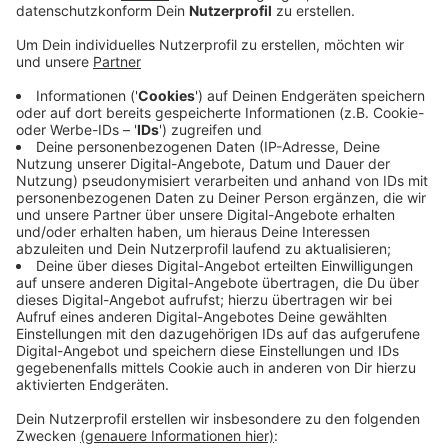
Anzeige
Sie fordert jetzt Ausweichrouten für die Wirtschaft.
Es müsse es jetzt vernünftige Lösungen geben, um
den Verkehr für Wirtschaft und Handwerk weiter
aufrecht zu halten, heißt es von der IHK. Vor allem
muss sichergestellt werden, dass die Kölner Messe
weiter von LKW beliefert werden könne. Ansonsten
sieht die IHK gravierende Folgen für die Unternehmen.
Die Stadt Köln ist unterdessen froh, dass ein
großflächiges Fahrverbot für die Stadt verhindert
werden konnte. Die aktuellen Messwerte hätten sich
bereits verbessert – man wolle jetzt mit
Bezirksregierung und Land das weitere Vorgehen
besprechen.
Anzeige