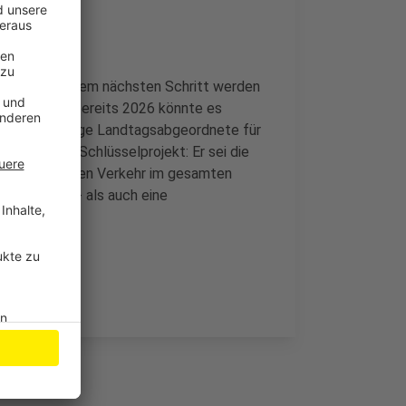
chläge. In einem nächsten Schritt werden
bewertet – bereits 2026 könnte es
s und ehemalige Landtagsabgeordnete für
ahndamm ein Schlüsselprojekt: Er sei die
könne helfen den Verkehr im gesamten
ine Straßen- als auch eine