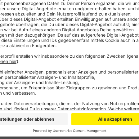
Anzeige
Insgesamt umfasst die Liste für Rhein-Berg 28 Vors
die Vorschläge von unabhängigen Sachverständigen 
Ergebnisse geben. Der Vorsitzende des Regionalrat
Rhein-Berg, Rainer Deppe, sieht vor allem im alten B
einzig freie Nord-Süd-Verbindung in der Stadt und 
Rechtsrheinischen zu stemmen. Dabei seien sowohl e
Schienenlösung möglich – vielleicht sogar beides.
Anzeige