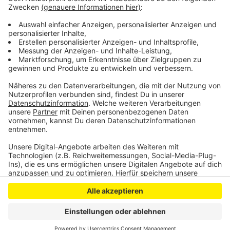
nach dem tragischen Unglück etwa sechs Stunden bis
kurz nach 1 Uhr gesperrt.
Anzeige
Anzeige
Anzeige
Anzeige