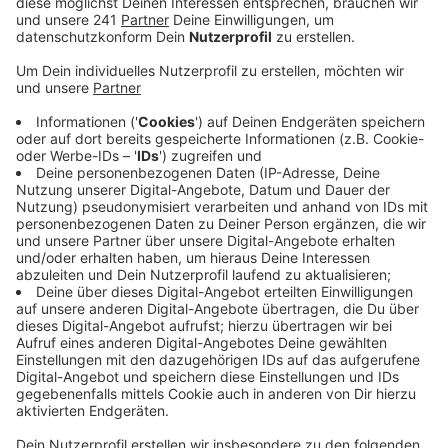
Veröffentlicht:
Mittwoch, 13.12.2023 06:15
Anzeige
Nach derzeitigem Ermittlungsstand der Polizei war der
78-jährige Autofahrer gegen 19.15 Uhr von der
Landstraße abgekommen und mit großer Wucht gegen
einen Baum geprallt. Alle drei Insassen des Opels
erlitten dabei so schwere Verletzungen, dass ihnen
weder die Ersthelfer noch ein Großaufgebot von
Rettungskräften helfen konnten. Die drei Oberberger
starben noch am Unfallort.
Ein Verkehrsunfallaufnahmeteam aus Köln hat die
Spurenlage bei Schemmerhausen gesichert, auch ein
Notfallseelsorger wurde hinzugerufen. Die L 148 war