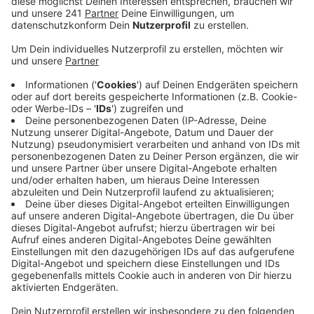
und die Ermittler mit ihren Dimensionen vor neue
Herausforderungen gestellt. In Düsseldorf hat
sich NRW-Innenminister Reul am Donnerstag mit
der Missbrauchs-Beauftragten des Bundes, Claus
zum ersten Mal über die Ermittlungsarbeit und die
Bekämpfung von sexueller Gewalt gegen Kinder
ausgetauscht.
Veröffentlicht:
Donnerstag, 04.08.2022 16:54
Anzeige
Das Fazit: Es braucht starke Netzwerke vor Ort, in
denen Schutz, Hilfe und die Aufdeckung eng
miteinander verzahnt sind. Claus lobte die Arbeit bei
uns in NRW - unter anderem im Fall Bergisch Gladbach.
Allein im letzten Jahr sind in NRW über 4.100
Missbrauchsfälle bekannt geworden – ein Plus von 23