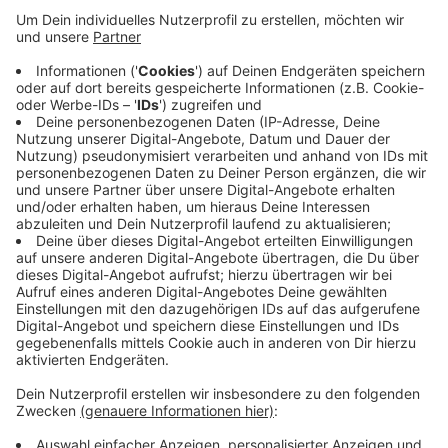
Abstand und Maske.
Veröffentlicht:
Donnerstag, 17.12.2020 14:33
Anzeige
Ein Termin dafür ist nicht nötig, die Wachen sind rund
um die Uhr besetzt. Das Friedenslicht wird jedes Jahr
mit dem Flugzeug von Betlehem nach Wien
transportiert. Von dort bringen es Pfadfinderinnen und
Pfadfinder am 3. Advent nach Deutschland.
Anzeige