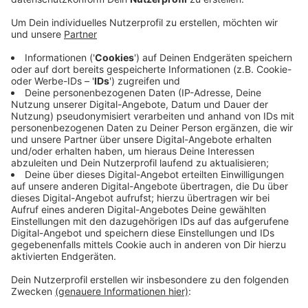
Veröffentlicht:
Freitag, 08.10.2021 17:43
Anzeige
Gerade mit Blick auf das Hochwasser Mitte Juli
bekommt die Gefahrenkarte und auch der
veröffentlichte Teilbericht zum Thema Starkregen
eine besonders wichtige Bedeutung. Der Bericht
enthält einen Katalog an Maßnahmen - zum Beispiel
am Kanalsystem und gefährdeten Objekten nahe der
Gewässer.
Hier
kommt ihr zu der Gefahrenkarte und
den Simulationen.
Anzeige