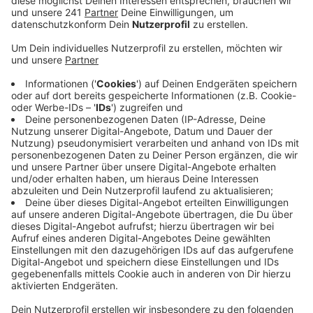
liegt auf Platz 2. Im Vergleich dazu sieht es bei uns
in Rhein und Oberberg entspannter aus.
Veröffentlicht:
Freitag, 27.08.2021 15:04
Anzeige
Im Oberbergischen ist die Inzidenz auf 104 gesunken,
in Rheinberg gings runter auf 90. Allerdings spielt die
Inzidenz in der Pandemie inzwischen eh eine geringere
Rolle. Immer mehr rückt die Zahl der im Krankenhaus
behandelten Covid-19-Patienten in den Fokus.
Im Oberbergischen sind derzeit 11 Patienten in den
Krankenhäusern. Drei von ihnen werden aktuell
beatmet. In RheinBerg sind es insgesamt 19 Covid-
Erkrankte, zwei von ihnen sind auf einen
Beatmungsplatz angewiesen. Im Vergleich zu