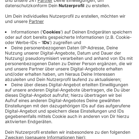
Anzeige
Seitens der SPD war die Rede von einem Kompetenz-
Gerangel, von dem man erst in der Zeitung erfahren
habe. Untragbar, bei so einer wichtigen Personalie im
Kreis, hieß es da. Nun meldet sich der Kreis in einer
offiziellen Mitteilung selbst zu Wort. Der Tenor: Die
Bürgerinnen und Bürger können sich sicher fühlen – der
Katastrophenschutz ist gut aufgestellt und zwar
unabhängig von einzelnen Personalien. Niemand müsse
Angst haben, dass im Katastrophenfall nicht geholfen
werde. Es sei fehl am Platz, das Sicherheits-Gefühl
der Menschen in dieser Sache zu instrumentalisieren.
Das zuständige Amt sei mit Experten mit viel
Erfahrung besetzt und die aktuelle
Organisationsstruktur auf Anraten eines Gutachters
umgesetzt.