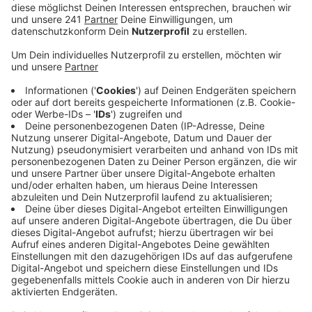
weiter - erstmal telefonisch.
Veröffentlicht:
Montag, 20.12.2021 06:16
Anzeige
Ab heute können sich Flutopfer im Bergischen
telefonisch Hilfe beim Rheinisch-Bergischen Kreis
holen, um die Anträge für die Wiederaufbauhilfe zu
stellen. Das Angebot gilt bis zum 30.Dezember.
Eigentlich sollte letzten Freitag Schluss sein: Bis dahin
galt das Vor-Ort- Beratungsangebot des Kreises und
der Kommunen in Leichlingen, Rösrath und Bergisch
Gladbach. Der Bedarf nach Hilfe ist aber immer noch
groß: Zwischen 350 bis 400 Beratungen hat es bisher
gegeben, sagt der Kreis. Täglich gibt es immer noch im
Schnitt rund 30 Anrufe. Deshalb gibt es weiterhin