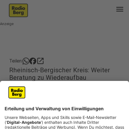
menu
Anzeige
open_in_new
Teilen:
Rheinisch-Bergischer Kreis: Weiter
Beratung zu Wiederaufbau
Die Hochwasserkatastrophe im Juli dieses Jahres
hat bei uns im Bergischen Schäden in noch nicht
gekannten Dimensionen verursacht. Die
betroffenen Menschen im Bergischen haben
weiterhin einen großen Bedarf an Unterstützung
zu den Wiederaufbauhilfen, sagt der Rheinisch-
Bergische Kreis. Die Beratungen gehen deshalb