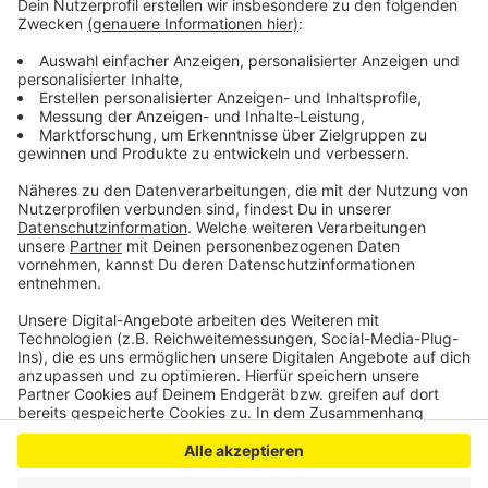
telefonische Hilfe. Ab Januar plant der Kreis aber auch
wieder persönliche Beratungen vor Ort.
Personen, die Beratung benötigen, können sich
telefonisch unter 02202 13 4000 oder per E-Mail an
aufbauhilfe@rbk-online.de
wenden.
Anzeige
Anzeige
Anzeige