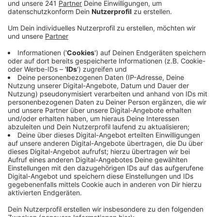
Steuerhinterziehung und Geldwäsche in
Millionenhöhe vorgeworfen wird. Der Mann soll
zwischen 2021 und 2025 mindestens vier
Fakeshops im Internet betrieben haben.
Veröffentlicht:
Donnerstag, 21.05.2026 05:46
Anzeige
Kunden zahlten für Waren, die nie geliefert wurden.
Zusätzlich lockte er mit vermeintlich lukrativen
Nebenjobs als App-Tester bundesweit mindestens
380 Menschen an, übernahm die Kontrolle über deren
Bankkonten und transferierte seine illegalen Gewinne
in Kryptowährungen. Bei den Durchsuchungen haben
speziell geschulte Krypto- und Finanzermittler
Beweismittel sichergestellt sowie Geld und
Wertsachen gepfändet, so die Staatsanwaltschaft