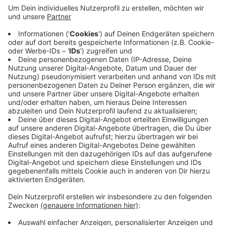
Das war alles sehr im Rahmen, heißt es von beiden
Polizeibehörden. Auch die Kölner Polizei berichtet von
einem ruhigen Verlauf des Rosenmontags. Knapp 200
Polizisten waren hier alleine rund um den Kölner
Hauptbahnhof im Einsatz.
Der Sturm hat zwar im Oberbergischen einige Bäume
umgestürzt, vor allem im Süden und der Kreismitte.
Aber die Züge sind davon nicht beeinträchtigt worden.
Anzeige
Anzeige