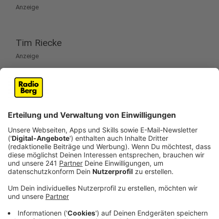
Anzeige
Tim Riecke
Anzeige
Anzeige
Kanu-Polo ist genau das wonach es sich anhört. Polo
im Wasser, im Boot. Tim Riecke aus Duisburg ist da
richtig gut drin: 3. Platz bei der EM 2015, Deutscher
Juniorenmeister und Vize-Weltmeister U21. Als
nächstes peilt er die EM und die WM an.
Anzeige