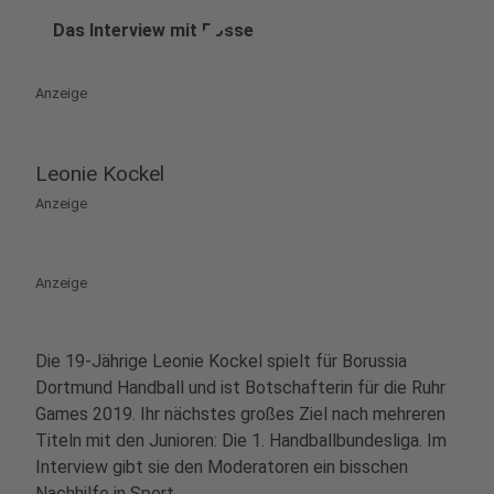
play_circle
Das Interview mit Bosse
Anzeige
Leonie Kockel
Anzeige
Anzeige
Die 19-Jährige Leonie Kockel spielt für Borussia
Dortmund Handball und ist Botschafterin für die Ruhr
Games 2019. Ihr nächstes großes Ziel nach mehreren
Titeln mit den Junioren: Die 1. Handballbundesliga. Im
Interview gibt sie den Moderatoren ein bisschen
Nachhilfe in Sport.