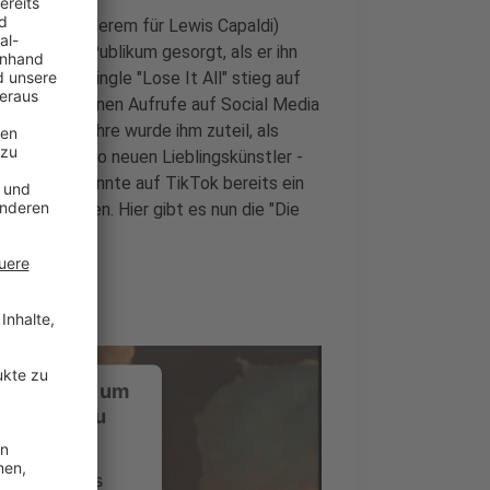
(unter anderem für Lewis Capaldi)
ionen beim Publikum gesorgt, als er ihn
fentlichte Single "Lose It All" stieg auf
über 22 Millionen Aufrufe auf Social Media
te. Große Ehre wurde ihm zuteil, als
artist" - also neuen Lieblingskünstler -
 Media und konnte auf TikTok bereits ein
s) generieren. Hier gibt es nun die "Die
ustimmung, um
-Service zu
ervice eines