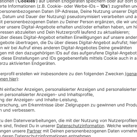
Der Uptempo-Song wurde zusammen mit Sam Romans 
geschrieben und hatte bereits für euphorische Reakt
das erste Mal live gespielt hatte. Seine zuletzt veröf
Platz 9 der UK-Charts ein, nachdem sie vor Release 
und zwölf Millionen globale Streams verzeichnen konn
Justin Bieber Sam Tompkins als seinen "favourite new 
bezeichnete. Der 25-jährige ist sehr aktiv auf Social
großes Following (800k Follower mit 8,5 Millionen Like
For Someone"-Single.
Anzeige
Wir benötigen Ihre Z
den YouTube Video
laden!
Wir verwenden einen S