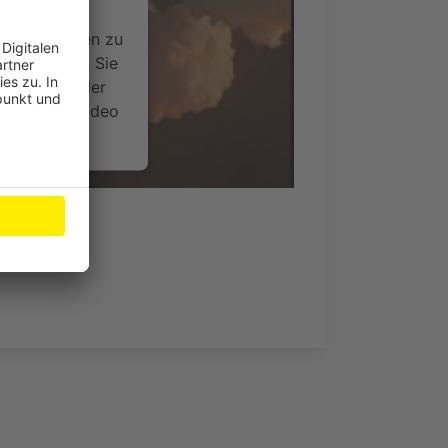
ideoinhalte
ce kann Daten zu
 Bitte lesen Sie
timmen Sie der
um dieses Video
.
onen
e"
nsent Management