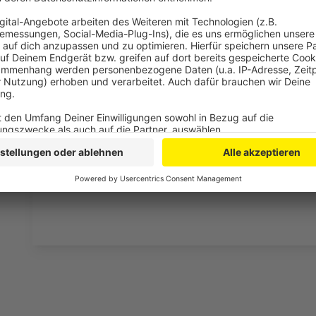
Drittanbieters, um V
einzubetten. Dieser Servi
Ihren Aktivitäten sammeln.
die Details durch und s
Nutzung des Service zu, 
anzusehen
Mehr Informati
Die neue Single von Sam Tompkins: "Die For Someon
Akzeptieren
Anzeige
powered by
Usercentrics Co
Platform