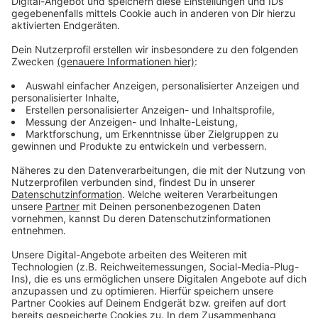
Nicht ganz so verfressen, dafür mit stolzen 18 Jahren
noch erstaunlich flott unterwegs, ist der Hund von
Michèle Grafs Nachbarin, Max. Und der hat neulich für
ordentlich Action gesorgt: Wir haben im Studio
bodentiefe Fenster und rundherum eine Dachterrasse.
Während Nicole Schmitz gerade mitten in den
Nachrichten war, flitzte plötzlich Max am Fenster
vorbei – und direkt dahinter Michèle Graf mit
wehendem Haar, gefolgt von David Frank. Zwanzig
Sekunden später das gleiche Bild – nur in die andere
Richtung! Max vorneweg, die beiden hinterher. Nicole
hat tapfer weiter die Nachrichten vorgelesen, obwohl
ihr schon das Lachen im Hals steckte – und ich hab
mich im Studio kaum noch eingekriegt.
Ihr seht: Bei Radio Berg ist wirklich immer was los –
egal ob mit Mikro, Mischpult oder Mops!