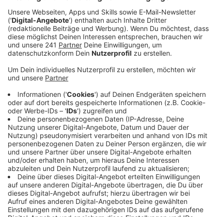
Anzeige
Dass wir bei Radio Berg „tierisch gut drauf“ sind, das
ist ja im Bergischen längst bekannt. Aber manchmal
sind nicht nur wir Radiomenschen in Stimmung –
sondern auch unsere vierbeinigen Kolleginnen und
Kollegen. Und dann wird’s richtig witzig!
Ich selbst habe eine achtjährige Labrador-Hündin
namens Bella. Und wie man’s vom Labbi kennt: Die will
immer kuscheln – und ganz besonders wichtig – immer
essen! Das musste auch meine Kollegin Katja Effey
schmunzelnd feststellen, als sie nach der Sendung
das Geschirr in die Spülmaschine räumen wollte. Kaum
hatte sie die Tür geöffnet, da stand Bella schon parat,
quetschte sich vorbei und leckte begeistert den
Teller ab. Irgendwas mit Skyr war da wohl drauf –
Bella fand’s auf jeden Fall köstlich.