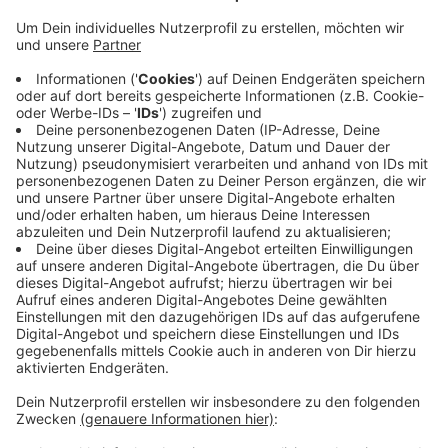
Anzeige
Um auf diese Situation aufmerksam zu machen,
beteiligt sich auch das Kreiskrankenhaus in Waldbröl
am Dienstag am bundesweiten Aktionstag gegen den
Schmerz. Der Leiter der Schmerzambulanz
beantwortet heute an einer Hotline alle Fragen rund
ums Thema. Die Hotline ist von 9 bis 18 Uhr
geschaltet – sie ist unter der 0800 1818120
erreichbar.
Anzeige