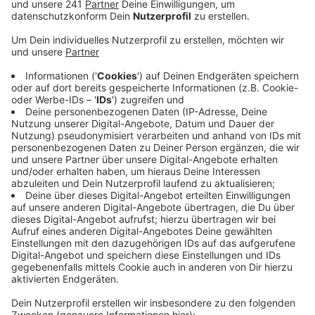
langen Stau.
Veröffentlicht:
Dienstag, 07.03.2023 08:10
Anzeige
Auf der Autobahn A 45 45 hatte sich zudem heute
Morgen bei Olpe ein Lastwagen quergestellt, auch hier
gab es mit Beginn des Berufsverkehrs längere
Rückstaus. Während es auf den Autobahnen in der
Region also etwas langsamer voran ging, war die Lage
auf den Land-und Kreisstraßen sehr ruhig. Die
Leitstelle der oberbergischen Kreispolizei hatte mit
deutlich mehr Problemen gerechnet. Und auch im
Rheinisch Bergischen war die Verkehrslage völlig
unaufgeregt. Im Laufe des Tages und ab morgen früh
erwarten uns jedoch weitere, teils kräftige