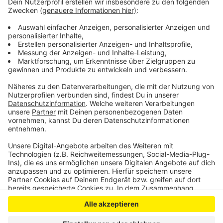
aktuell unter anderem zwischen Wipperfürth und
Lindlar vermehrte Glättegefahr und auch in
Wermelskirchen gibt es Probleme unter anderen durch
querstehende LKW auf den teils spiegelglatten
Straßen. (Stand 29.11.23, 8.45 Uhr.)
Anzeige
Anzeige
Anzeige
Anzeige