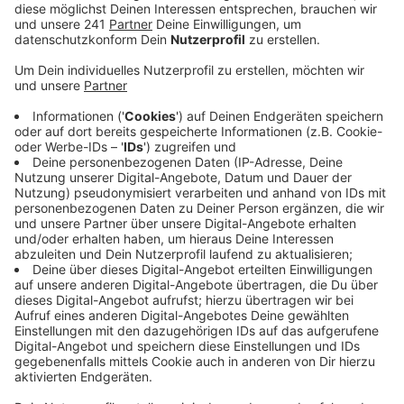
Störungen und Fahrtausfälle. Betroffen sind unter
anderem Burscheid, Hückeswagen und
Wermelskirchen – aber auch Leverkusen und
Solingen.
Veröffentlicht:
Mittwoch, 29.11.2023 07:34
Anzeige
Die OVAG bittet ihre Fahrgäste darum, sich in der App
über die aktuelle Lage zu informieren. Die
Oberbergische Polizei hat heute früh bisher zehn
Unfälle gezählt – dabei ist es immer bei Blechschäden
geblieben. Die Leute fahren vorsichtig, so das Fazit.
Die Rheinisch-Bergische Polizei spricht von einer
ruhigen Lage. Trotzdem bittet sie weiter um Vorsicht
auf den Straßen, da es immer wieder glatt sein kann.
Das melden uns auch zahlreiche Hörer: So gibt es