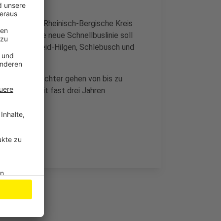
rgische, der Rheinisch-Bergische Kreis
geeinigt. Die neue Schnellbuslinie soll
hen, Burscheid-Hilgen, Schlebusch und
werden. Gutachter gehen von bis zu
ist schon seit fast drei Jahren