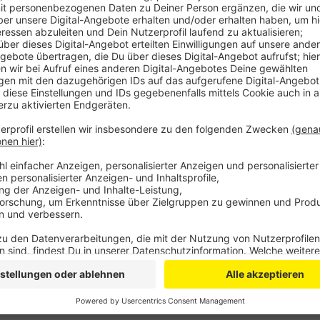
Nach der Machbarkeitsstudie hatten sich der Oberbe
und die Stadt Leverkusen auf eine Strecken-Variante 
von Wipperfürth aus über Hückeswagen, Wermelskirc
Leverkusen-Mitte bis zum Chempark fahren.
Mögliche Fördergelder sollen gemeinsam beantragt 
725.000 Gästen im Jahr aus. Die neue Schnellbuslinie 
beschlossene Sache.
Anzeige