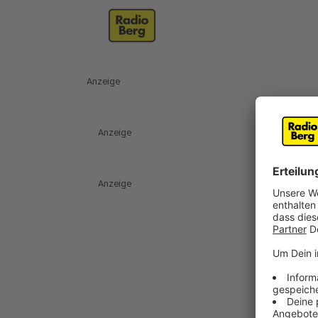
Anzeige
Anzeige
Anzeige