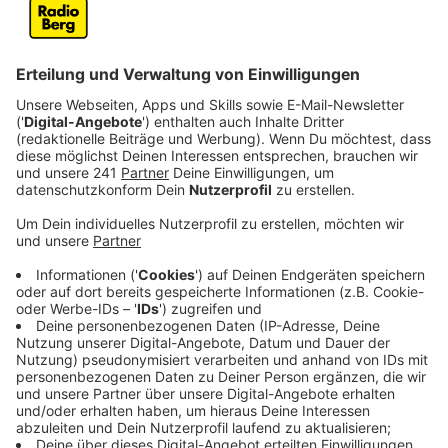
Anzeige
Freunde und Lehrer*innen werden
schmerzlich vermisst
Anzeige
Die Schüler hocken oft stundenlang und ganz alleine
zu Hause vor dem Bildschirm und lernen vor sich hin.
Das klappt bei dem Einen schon ganz gut, beim
Anderen kommt nicht so viel dabei rum. Abiturienten
haben Angst, nicht ausreichend auf die Prüfungen
vorbereitet zu sein oder dass ihr "Corona-Abi" nicht so
viel wert ist, wie ein normales Abi. Hinzu kommt die
Einsamkeit und die fehlenden Kontakte, die gerade für
Jugendliche und Kinder extrem wichtig sind.