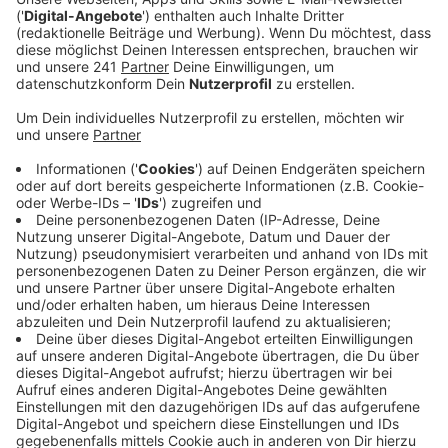
Veröffentlicht:
Mittwoch, 23.10.2024 06:25
Anzeige
Außerdem soll der Mann schon vorher Ziel mehrerer
Angriffe gewesen sein. Die Polizei geht von einem
Bezug zum Rockermilieu aus.
Nach Zeugenaussagen hatte der 32-Jährige das
Fitnessstudio gerade verlassen und wollte in ein Auto
einsteigen, als der flüchtige und vermummte Täter auf
ihn schoss. Der Täter war mit einen E-Scooter
geflüchtet, nach ihm wird weiter gefahndet.
Die Polizei teilt mit: Das Opfer war in den letzten
Wochen mehrfach in Ermittlungen zu Schüssen
verwickelt. Demnach hat es Schüsse auf ein Haus
gegeben, in dem sich der 32-Jährige oft aufhielt und