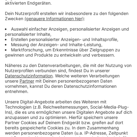
auf ein Haus in der Nähe seiner Wohnung. Die Polizei
hatte Maßnahmen zum Schutz des Mannes
eingeleitet. Ermittlungen haben inzwischen ergeben,
dass er am Dienstagnachmittag seinen Standort in den
sozialen Medien in Echtzeit veröffentlicht hat. Beim
Verlassen des Fitnessstudios haben den 32-Jährigen
dann die tödlichen Schüsse getroffen. Er starb kurze
Zeit später im Krankenhaus.
Eine Frau, die in dem Auto saß, blieb unverletzt. Eine
Kugel hatte die Heckscheibe des Wagens
durchschlagen.
Eine Mordkommission ermittelt in dem Fall.
Anzeige