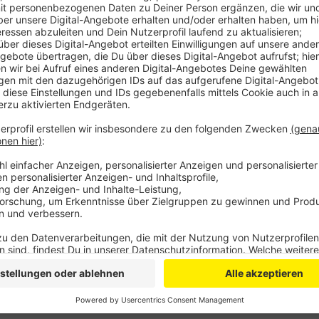
Anzeige
Nach Angaben der Gemeinde haben die Verhandlunge
wirtschaftlich tragfähiges Ergebnis gebracht. Bei 
Projekt für Kürten: Die Gesamtschule soll umfangrei
außerdem ist eine neue Mehrzweck- und Sporthalle
mittlerweile auf deutlich über hundert Millionen Eur
Projekt deshalb jetzt neu strukturieren. Künftig sol
werden: Für die Mehrzweckhalle mit Sporthalle soll 
starten, damit die Bauarbeiten weitergehen können.
dagegen stehen zunächst weitere Prüfungen an.
Anzeige