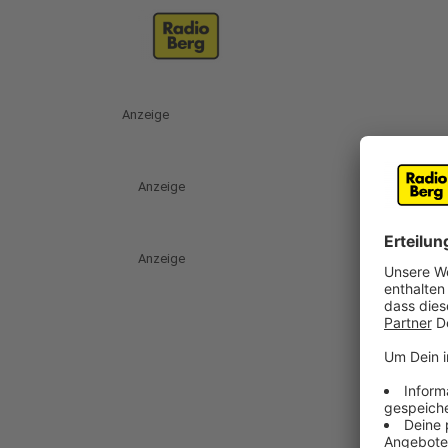
Anzeige
Anzeige
Anzeige