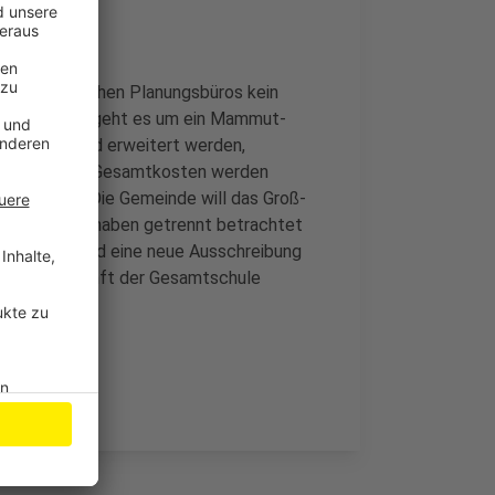
n mit möglichen Planungsbüros kein
dem Vorhaben geht es um ein Mammut-
ch saniert und erweitert werden,
 geplant. Die Gesamtkosten werden
o geschätzt. Die Gemeinde will das Groß-
len die Bauvorhaben getrennt betrachtet
möglichst bald eine neue Ausschreibung
 Bei der Zukunft der Gesamtschule