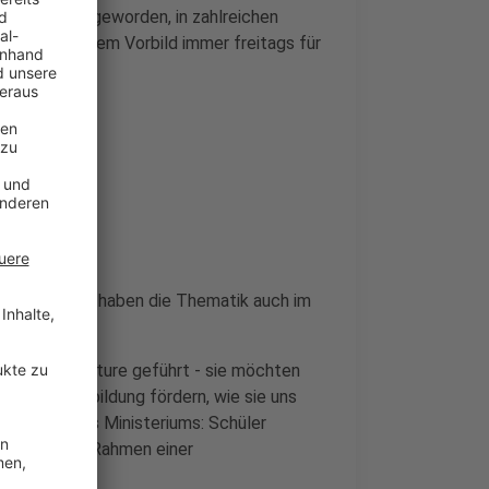
weltbekannt geworden, in zahlreichen
nde nach ihrem Vorbild immer freitags für
igen sich
, die meisten haben die Thematik auch im
on).
ridays for Future geführt - sie möchten
e Meinungsbildung fördern, wie sie uns
 Vorgaben des Ministeriums: Schüler
xkursion" im Rahmen einer