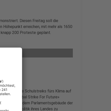
onstriert. Diesen Freitag soll die
n Höhepunkt erreichen, mit mehr als 1650
 knapp 200 Proteste geplant.
nternationale Schulstreiks fürs Klima auf
ie einen «Global Strike For Future»
begonnen, vor dem Parlamentsgebäude der
ere Klimapolitik ihres Landes zu