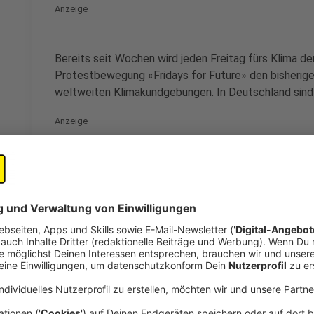
Anzeige
Bereits seit Wochen wird jeden Freitag fürs Klima dem
Protestbewegung «Fridays for Future» den bisherige
weltweiten Klimakundgebungen. In Deutschland sind
Anzeige
©
instagram/gretathunberg
Greta Thunberg auf ihrer Instagramseite
Anzeige
Die Organisatoren wollen am Freitag so umfassende i
die Beine stellen wie noch nie zuvor. Deshalb haben s
ausgerufen. Thunberg hatte im August 2018 damit 
schwedischen Hauptstadt Stockholm für eine beherzt