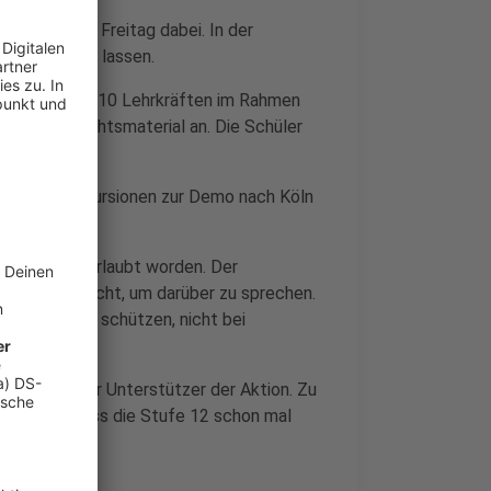
 in Köln am Freitag dabei. In der
beurlauben zu lassen.
 Schülern und 10 Lehrkräften im Rahmen
 ans Unterrichtsmaterial an. Die Schüler
inzelne Exkursionen zur Demo nach Köln
unsch hin beurlaubt worden. Der
ffen ausgemacht, um darüber zu sprechen.
, das Klima zu schützen, nicht bei
er ein großer Unterstützer der Aktion. Zu
usuren, sodass die Stufe 12 schon mal
 aber geben.