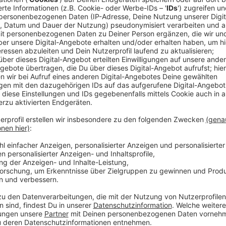
demonstrieren. Sie und ihr Schulstreik sind seitdem 
Ländern der Erde demonstrieren Schüler und Studiere
mehr Klimaschutz.
Anzeige
Hunderte Schüler aus dem Bergischen beteil
Anzeige
Viele Schulen im Bergischen unterstützen die Aktion
Fachunterricht aufgegriffen (Erdkunde, Politik, Religi
Einige Lehrer haben mit Schülern Diskussionen über F
die Schüler zu "denkenden Menschen" erziehen und di
sagten. Die meisten Schulen halten sich aber an die
mehrfach zu beurlauben geht nicht, eine einmalige "E
Unterrichtseinheit ist aber in Ordnung.