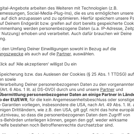
Vom Paul-Klee Gymnasium in Overath sind vier Klassen
Oberstufe gibt es die Möglichkeit, sich für den Tag 
Die IGP (Bergisch Gladbach-Paffrath) fährt mit 140
einer Exkursion nach Köln. Sie knüpfen so thematisch
sind aus den Jahrgangsstufen 8-13.
Das Aggertal-Gymnasium Engelskirchen macht auch e
innerhalb des Fachunterrichts.
Am EvB in Wipperfürth sind zwei Schüler auf ihren W
Schulleiter hat mit den beiden anschließend ein Tre
Ihm wäre lieber, die Schüler fingen bei sich selbst an
Demonstrationen.
Am DBG Bergisch Gladbach ist Schulleiter Frank Bäck
seinem Bedauern sind am Freitag dort die Vorabi-Kla
nicht nach Köln kann. Einzelne Beurlaubungen soll es
Anzeige