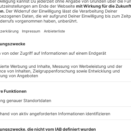
©
privat
Streikende Schüler in Köln
Anzeige
Diskutiert mit!
Anzeige
Eure Meinungen auf Facebook:
Anzeige
Anzeige