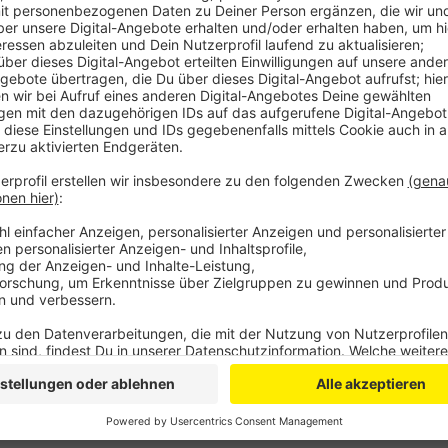
Anzeige
Der 17-Jährige hatte offenbar zu spät erkannt, dass e
Kirchfeldstraße abbiegen wollte. Er fuhr auf das Au
Stunden im Unfallbereich gesperrt.
Anzeige