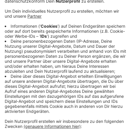
Veröffentlicht:
Mittwoch, 06.12.2023 12:13
Anzeige
Der Unfall passierte auf der L 323 im
Kreuzungsbereich. Laut Polizeiangaben wurde der 29-
jährige Fahrer des Transporters aus Köln dabei
eingeklemmt und schwer verletzt, der LKW-Fahrer
erlitt leichte Verletzungen. Die Landstraße musste
nach dem Unfall stundenlang gesperrt werden. Die
Unfallaufnahme und Aufräumarbeiten waren sehr
aufwändig, auch weil der mit Schotter beladene
Laster durch die Wucht des Aufpralls auf die Seite
gekippt war.
Anzeige