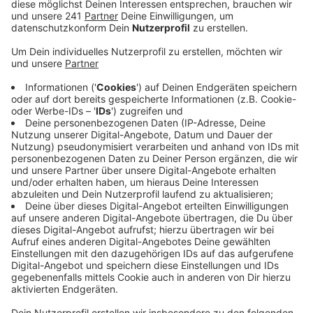
Platschen im Freibad jetzt mit einem
Schwimmabzeichen verbinden.
Veröffentlicht:
Samstag, 08.06.2024 08:17
Anzeige
Vom 9. bis 16 Juni können alle im Freibad
Hoffnungsthal kostenlos ihre Schwimmabzeichen
machen. Das Angebot richtet sich besonders an Kinder
oder andere Nichtschwimmer. Eine Anmeldung braucht
man dafür nicht. Die Stadteerke Rösrath beteiligen
sich an dieser bundesweiten Aktion. Sie übernehmen
auch die Schwimmprüfung. Werktags geht das
zwischen 15 und 17 Uhr, am Wochenende werden die
Abzeichen zwischen 13 und 15 Uhr abgenommen.
Schwimmen zu lernen sei enorm wichtig, denn noch