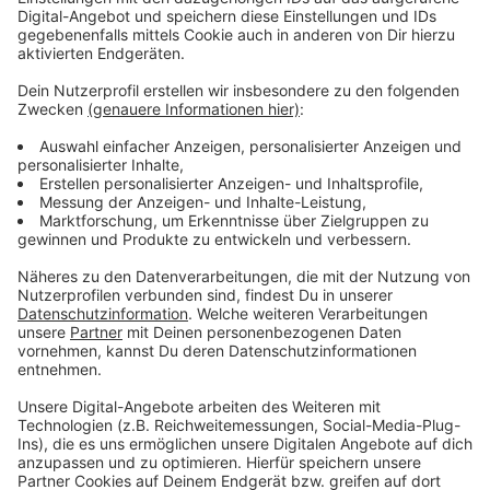
Da waren wir einmal in eben jenes Restaurant
eingeladen worden –
komplett
eingeladen, deshalb
wollte sich meine Freundin jetzt revanchieren und ihren
Gästen dort ebenfalls alles ausgeben. Allerdings hatte
ihre Recherche bei der Vorspeise geendet, und so
lasen wir erst vor Ort in der Karte: 0,5 Liter Wasser:
4,60 €. 0,3 Liter Cola/Pils: 4,90 €. Eine Flasche Dom
Perignon rosé Vintage Magnum: 1490 €. - Irgendwann
wurde ich schrecklich durstig. Das Essen war scharf,
der Laden irre heiß, wir schwitzten. Aber ich konnte
nicht noch ein 5-€-Wasser bestellen, also ging ich zur
Toilette, wartete, bis ich alleine war, und trank dann
heimlich aus dem Hahn. Ich war tief gesunken. - Nach
zwei Stunden kam einer der Kellner dann endlich auf
die Idee, wegen der Hitze die Klimaanlage anzustellen.
Allerdings direkt auf Modus Polarsturm. Also saßen wir
verschwitzt im Eiswind. Das Ende vom Lied: An jenem
Abend nahmen wir alle eine fette Erkältung mit nach