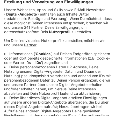
diese Einladung fast in den Ruin getrieben hätte.
Veröffentlicht:
Dienstag, 25.02.2020 13:04
Anzeige
Schon das Vorspeisenplatten-Drama hätten wir als
dunkles Omen deuten sollen. Meine Freundin hatte
vorher auf der Internetseite des Restaurants gelesen:
„Eine Vorspeise: 4,70 Euro“. Das ist aber günstig,
dachte sie, und bestellte beim Kellner direkt zwei.
VorspeisenPLATTEN allerdings, nicht Vorspeisen, das
hatte sie übersehen. Nicht viel später mussten wir
dann mit Entsetzen feststellen, dass wir soeben
Vorspeisen im Wert von 50 Euro verputzt hatten. Und
das war erst der Beginn unserer Reise in den Ruin. -
Spulen wir zurück zum Anfang: Meine Freundin wollte
Geburtstag feiern, nahe ihrer alten Heimat, in Frankfurt.