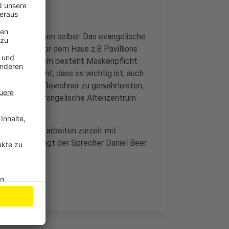
 Einrichtungen selber. Das evangelische
t im Park vor dem Haus z.B Pavillions
 können. Zudem besteht Maskenpflicht
 Becker betont, dass es wichtig ist, auch
cherheit der Bewohner zu gewährleisten,
t. Auch das evangelische Altenzentrum
sch Gladbach arbeiten zurzeit mit
ersonals, sagt der Sprecher Daniel Beer.