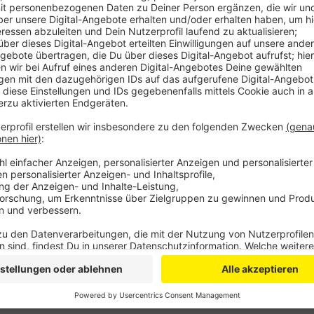
Anzeige
Die konkrete Umsetzung der Vorgaben bestimmen die
Altenpflegeheim Am Vogelsang in Wermelskirchen bau
auf, in denen die Bewohner ihren Besuch empfangen
und es gelten die üblichen Regeln. Der Leiter Jürgen
die Abstandsregeln unbedingt einzuhalten. Um die Si
werden die Pavillions nach jedem Besuch desinfizier
Johannesstift in Hückeswagen stellt welche auf.
Die evangelischen Altenpflegeeinrichtungen in Bergi
Hochdruck an der Bereitstellung der Räume und des P
Anzeige