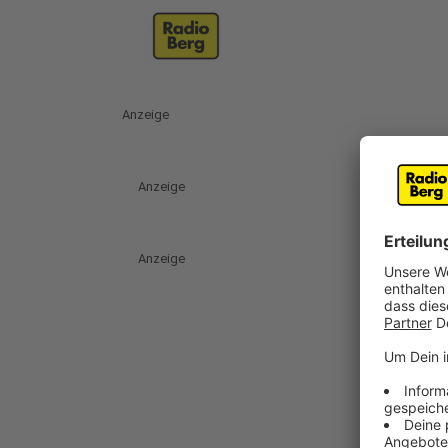
Anzeige
Anzeige
Anzeige