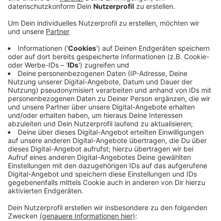
Veröffentlicht:
Freitag, 28.08.2020 15:25
Anzeige
Keine große Party in der Kölner Altstadt. Keine Bilder,
wie sich die Jecken in den Armen liegen zusammen
den Karneval feiern. Aus Sicherheitsgründen, die
Gesundheit der Menschen stehe an erster Stelle. Das
sagte uns Ralf Schlegelmilch, Präsident der Willi-
Ostermann-Gesellschaft und Organisator. So wird die
Sessionseröffnung nebenan auf dem Ostermannplatz
stattfinden – ohne Zuschauer und in kleiner Runde. An
Bedeutung werde der Tag aber nicht verlieren, so
Schlegelmilch weiter. Dieser Weg jetzt sei allemal
besser als ein kompletter Ausfall.
Anzeige