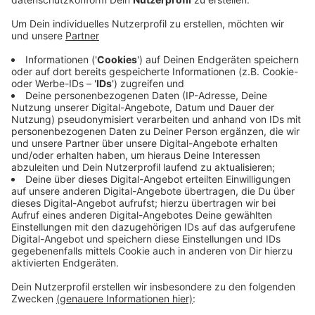
zur Talsperre.
Veröffentlicht:
Mittwoch, 18.03.2026 06:37
Anzeige
In der Vergangenheit haben oft falsch parkende Autos
den Weg versperrt. Ein neues Parkverbots-Schild soll
das ab jetzt verhindern. Darüber hinaus ist die Dhünn
ein beliebtes Ausflugsziel für Wanderer und Besucher
der Dauerausstellung Aqualon, darunter viele
Schulklassen. Um die zu schützen, wurden auf dem
Betriebshof Lindscheid Markierungen angebracht, die
für mehr Platz und Sicherheit der Fußgänger sorgen.
Anzeige