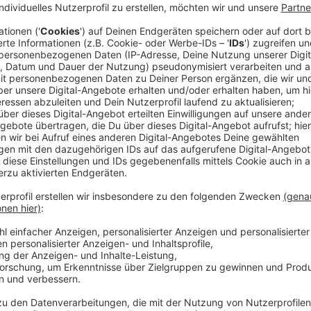
Beim zweiten landesweiten Warntag haben Feuerwe
den Katastrophenfall getestet. Darunter auch die 
Anzeige
Land setzt wieder auf Sirenen
Anzeige
NRW-Innenminister Reul setzt aber vor allem auf die
sie in den 90er Jahren aus Kostengründen abgeschaff
heute still.
Anzeige
©
Narciandi
NRW-Innenminister Reul setzt auch in Zukunft darauf, 
aktiv bleiben.