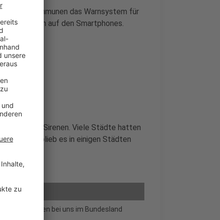
hren und Kommunen das Warnsystem für
Warnmeldungen auf den Smartphones.
 Wirkung der Sirenen. Viele Städte hatten
t. Deshalb blieb es in einigen Städten
dass die Sirenen bei uns im Bundesland