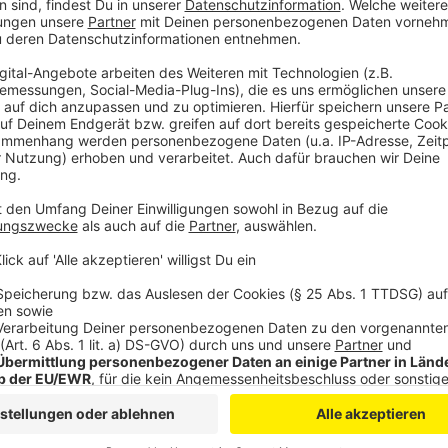
Anzeige
Das Land hat den Kommunen 20 Millionen Euro gegeb
anschaffen. Innerhalb eines Jahres
haben die Städte in NRW 300 neue Sirenen aufgestel
Anzeige
Der nächste Warntag wird bundesweit
Anzeige
Im nächsten Jahr soll es wieder einen Warntag geben
nächsten Mal sollen bundesweit alle Sirenen zur gle