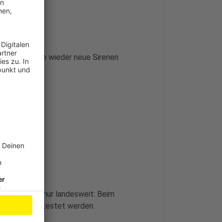
en, damit sie wieder neue Sirenen
lt.
. Aber nicht nur landesweit: Beim
ichen Zeit getestet werden.