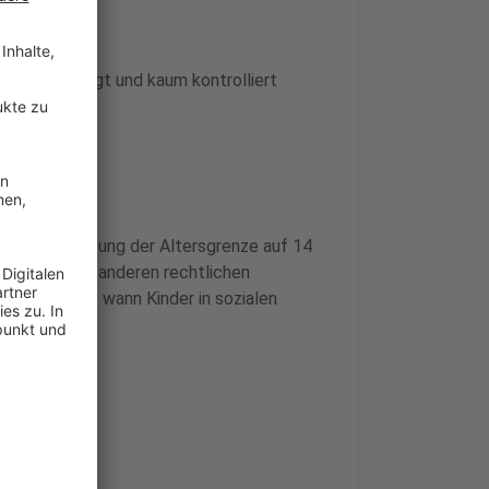
ufig bei 13 liegt und kaum kontrolliert
nd. Eine Anhebung der Altersgrenze auf 14
te Grenze aus anderen rechtlichen
etablieren, ab wann Kinder in sozialen
rtung