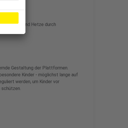
, dass Hass und Hetze durch
n.“
dernde Gestaltung der Plattformen.
sbesondere Kinder - möglichst lange auf
guliert werden, um Kinder vor
 schützen.