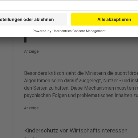
„Wir erleben bei TikTok und anderen Plattformen
Algorithmen bevorzugt werden. Das darf nicht sei
Anzeige
Besonders kritisch sieht die Ministerin die suchtför
Algorithmen seien darauf ausgelegt, Nutzer - und in
den Seiten zu halten. Diese Mechanismen müssten re
psychischen Folgen und problematischen Inhalten zu
Anzeige
Kinderschutz vor Wirtschaftsinteressen