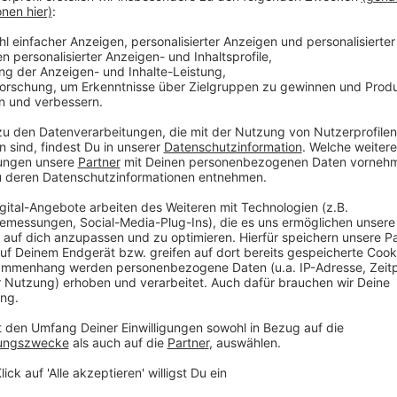
„Ich halte es für sinnvoll, die Altersgrenze, die hä
wird, auf 14 Jahre anzuheben.“
Anzeige
Bisherige Kontrollen seien laut Schäffer unzureiche
Jahre schaffe Klarheit, da dies eine bereits etablier
Bereichen sei. Ziel sei es, eine klare soziale Norm zu 
Netzwerken unterwegs sein sollten.
Anzeige
Plattformbetreiber stärker in der Verantwo
Anzeige