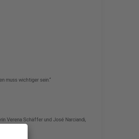
en muss wichtiger sein.“
rin Verena Schäffer und José Narciandi,