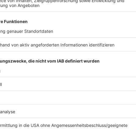
„Sie machen Milliardengewinne und sind verantwort
Plattformen gezeigt wird.“
Anzeige
Die wirtschaftliche Macht der Tech-Giganten müsse
einhergehen. Schäffer schlägt vor, die Konzerne stär
Programme zur Förderung der Medienkompetenz in Sch
finanzieren.
Anzeige
Kampf gegen manipulative Algorithmen
Anzeige