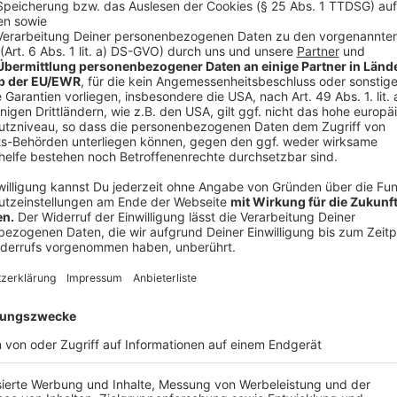
„Ich möchte weniger Kinder und Jugendliche in di
Plattformbetreiber.“
Anzeige
Die Ministerin betont, dass die Debatte weg von rei
führen müsse. Stattdessen müssten die Anbieter tec
Jugendschutzregeln konsequent eingehalten werden
garantiert, dürfe der Zugang für die betroffenen Al
Anzeige
Milliardengewinne verpflichten zum Schutz
Anzeige