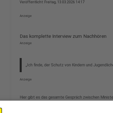
Veröffentlicht:
Freitag, 13.03.2026 14:17
Anzeige
Das komplette Interview zum Nachhören
Anzeige
„Ich finde, der Schutz von Kindern und Jugendlich
Anzeige
Hier gibt es das gesamte Gespräch zwischen Ministe
dem Leiter unseres Landtagsstudios: