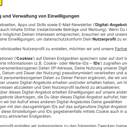
Anzeige
José Narciandi
Interview Verena Schäffer
Anzeige
©
MKJFGFI / D. Linde
NRW-Kinder- und Familienministerin Verena Schäffer im
Anzeige
Neue Altersgrenze für Instagram und TikTo
Anzeige