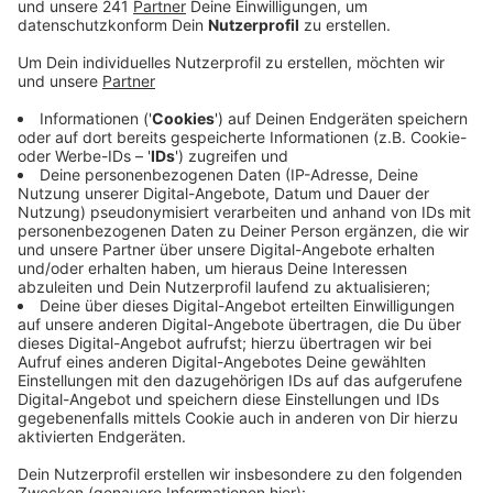
Veröffentlicht:
Donnerstag, 03.07.2025 12:37
Anzeige
Nach Angaben des ehemaligen Mitbewohners habe
sich der mutmaßliche Täter die brutalen
Hinrichtungsvideos regelmäßig über den
Messengerdienst Telegram angesehen. Auch andere
habe er dazu bringen wollen, die Aufnahmen zu sehen,
doch die lehnten ab. Der Zeuge erzählte außerdem,
der jetzt Angeklagte sei früher in einem Lager der
Terrormiliz IS gewesen. Was genau er dort gemacht
hat, bleibt unklar. Der Syrer steht wegen dreifachen
Mordes und zehnfachen versuchten Mordes vor
Gericht. Im vergangenen August soll er beim
Stadtfest in Solingen mehrere Menschen mit einem