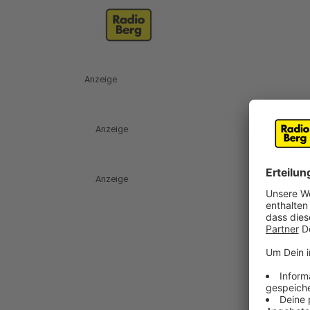
Anzeige
Anzeige
Anzeige