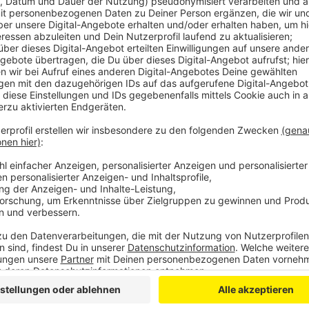
Anzeige
Die Urlaubs-WhatsApp - "Schö
Anzeige
Selfies und Postkarten vom Süd-See-Strand wird es d
uns verbringen ihren Sommerurlaub Corona-bedingt l
Heinemann, der schickt seiner Mama täglich eine Spr
seinen Urlaub schönzureden…was natürlich nicht funkt
Anzeige