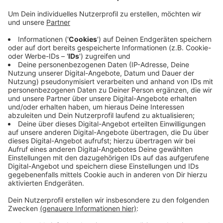
noch einmal geehrt worden.
Veröffentlicht:
Donnerstag, 10.07.2025 06:35
Anzeige
Sie haben bei der Premiere des Kölner Macherinnen-
Awards in Kategorie „Mutmacherin“ gewonnen – für
ihren Mut und ihre Entschlossenheit.
Der Award ist vom „Macherinnen“-Business-Netzwerk
für Frauen unter anderem in Kooperation mit dem
„Kölner Stadt-Anzeiger“ ins Leben gerufen worden.
Anzeige