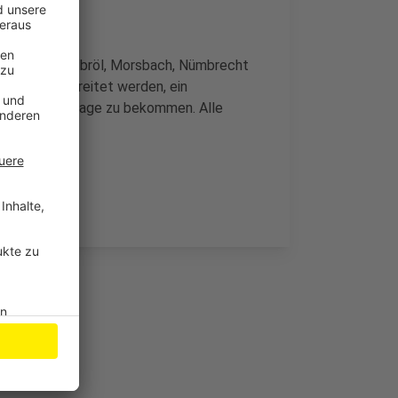
afeln in Waldbröl, Morsbach, Nümbrecht
die Freude bereitet werden, ein
für die Festtage zu bekommen. Alle