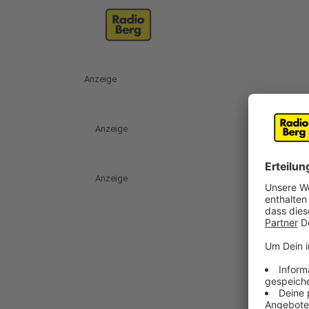
Anzeige
Anzeige
Anzeige