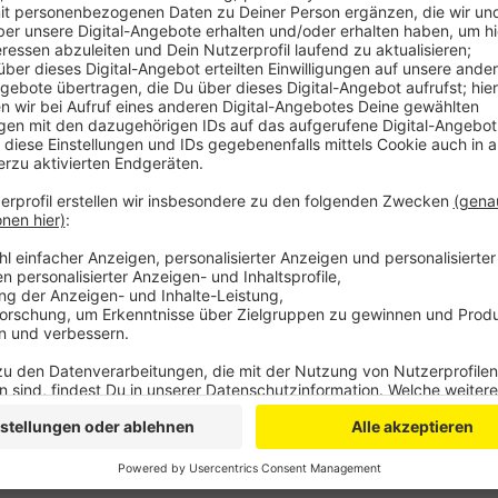
Anzeige
Morgen werden die Weihnachtskisten dann bei den T
und Wiehl verteilt. So soll Menschen einmal im Jahr 
persönliches Geschenk mit haltbaren Lebensmitteln 
Details zu den Abgabezeiten etc
findet ihr hier.
Anzeige