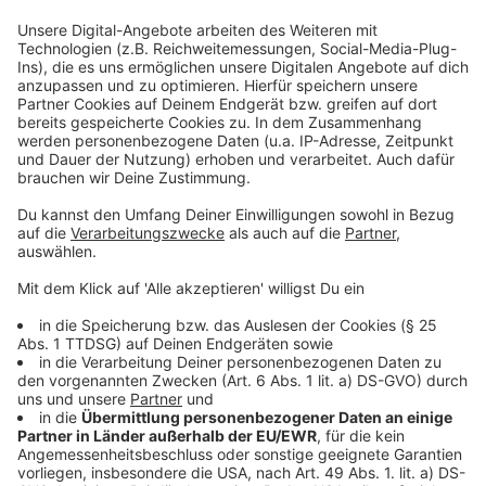
Die freichristliche Gemeinde in Wiehl
CFA Wiehl
fährt
Sachspenden in die Ukraine und bringt auf dem Weg
nach Deutschland Flüchtlinge mit.
CFA – Christus für alle, Evangelische Freikirche e.V.,
IBAN: DE92 3845 0000 0000 3703 20,
Verwendungszweck: Hilfe für Ukraine;
Sachspenden können im Gemeindehaus der CFA-Wiehl
abgegeben werden,
weitere Infos findet ihr hier
Anzeige
Bergneustadt
Anzeige