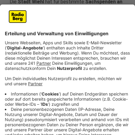
Die
Stadt Wiehl
hat für bestimmte
Sachspenden an
Geflüchtete
aus der Ukraine eine zentrale
Sammelstelle eingerichtet. Gegenstände wie
Schulranzen, Haushaltsutensilien, Küchengeräte und
Spielzeug können ab Dienstag, 22. März 2022, im
Gebäude Auf der Wäsche 1 im Alpetal abgegeben
werden. Die dortige Sammelstelle hat in dieser Woche
täglich von 10:00 bis 12:00 Uhr geöffnet. Ab der
nächsten Woche steht das Angebot jeweils
ausschließlich mittwochs zwischen 14:00 und 16:00
Uhr zur Verfügung. Bei textilen Spenden wie Kleidung,
Bettwäsche oder Handtüchern dient der Zweite-
Hand-Laden der Evangelischen Kirchengemeinde Wiehl
in der Schulstraße 2 weiterhin als Anlaufstelle Der
Laden ist geöffnet dienstags von 10:00 bis 18:00 Uhr.
Andere Annahme- und Öffnungszeiten zur Abholung
sind individuell beim Gemeindebüro zu vereinbaren,
Telefon 02262 93114.