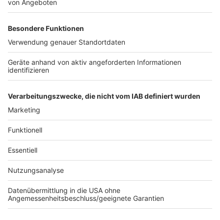
Bergischen
? Schickt sie uns gerne per Mail, dann
ergänzen wir die Liste weiter.
Die Aktion Lichtblicke für die Menschen aus und in der
Ukraine findet ihr
hier
Außerdem sammelt die
"Aktion Deutschland hilft"
Spenden für Notleidende in der Ukraine. Zur
Spendenseite kommt ihr
hier.
Anzeige
Anzeige