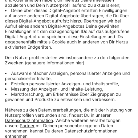
Anzeige
Ob Kleidung, Bettwäsche, Handtücher,
Haushaltsgeräte, Geschirr, Küchenutensilien und
ähnliches: Der
Zweite-Hand-Laden der
Evangelischen Kirchengemeinde Wiehl
in der
Schulstraße 2 dient als zentrale Anlaufstelle. Hier
können ukrainische Flüchtlinge ihren Bedarf decken.
Annahmezeiten und Öffnungszeiten zur Abholung sind
beim Gemeindebüro zu erfragen, Telefon 02262
93114.
Die Stadt Wiehl hat eine zentrale Hotline für Fragen
und Hilfsangebote eingerichtet. Die Rufnummer
lautet: 02262 99-274 (Zusätzlich steht die E-Mail-
Adresse asyl@wiehl.de zur Verfügung)
Anzeige