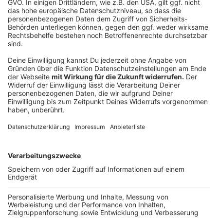
Der
Verein Forum Wiedenest e.V.
unterstützt im
Rahmen seiner Ukraine-Hilfe verschiedene
Organisationen und Kirchen in der Ukraine, die Hilfe vor
Ort leisten. Dringend benötigt werden nun Fahrzeuge,
die in der Ukraine für den Transport von Hilfsgütern
und die Evakuierung von Flüchtenden eingesetzt
werden sollen.
Gesucht werden vor allem Vans und
Kleinbusse mit sieben bis neun Sitzen, ggf. auch große
Kombis. Die Fahrzeuge dürfen gerne älter sein, sollten
aber noch einen gültigen TÜV haben oder die HU ohne
großen Aufwand bestehen. Wer ein passendes
Fahrzeug spenden möchte oder Fragen dazu hat, kann
sich gerne per E-Mail bei Benjamin Dyck
melden:
dyck@wiedenest.de
.
Anzeige
Ihr wisst noch
andere Angebote bei uns im