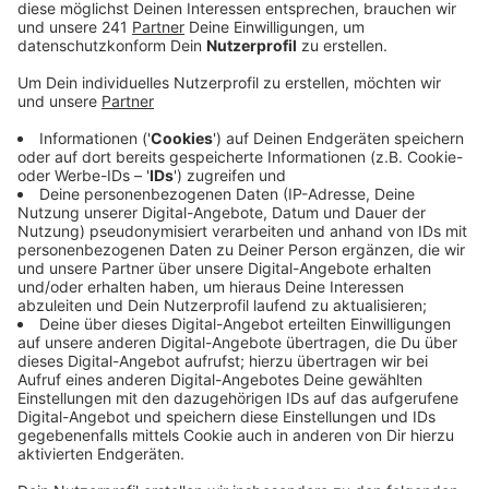
Statistik hat dazu eine neue interaktive Karte
online gestellt.
Veröffentlicht:
Dienstag, 28.06.2022 14:38
Anzeige
Nur die Kreise Soest und Olpe haben noch größere
Stauseeflächen als der Oberbergische Kreis mit seinen
883 Hektar. Dort ist die Wasserqualität an allen
offiziellen Badestellen ausgezeichnet. Das
Gesundheitsamt nimmt jetzt in der Sommersaison alle
vier Wochen neue Proben. Auf der neuen Karte des
Landesamts gibt es die Details zu allen offiziellen
Badestellen in NRW. Zu sehen ist auch, wie lange
jeweils die Anfahrt bis zum nächsten Badesee mit dem
Auto oder mit dem Fahrrad dauert. Für die Menschen
im Rheinisch-Bergischen dauert es etwas länger, sie