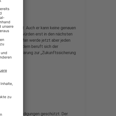
länen geäußert: Auch er kann keine genauen
 Standorte würden erst in den nächsten
usgestaltet. Man werde jetzt aber jeden
fragen. Außerdem beruft sich der
einsame Erklärung zur „Zukunftssicherung
2025
bedingten Kündigungen geschützt. Der