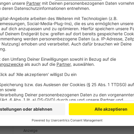
Stellenabbau soll sozialverträglich ablaufen. Unter a
Rentenangebote bekommen. Für die jüngeren Mitarbe
Abfindungsmodell verhandelt.
Anzeige
Erste Ankündigungen bereits im November
Anzeige
Am Dienstagmorgen hatte die Rheinische Post berich
Standort in Leverkusen wegfallen und zwar wohl in 
wie Verwaltung und IT. Ende November hatte der Ch
Stellen abbauen zu wollen. Das Ganze soll sozialvert
Kündigungen sind bis 2025 ausgeschlossen. Stattdes
ein vorzeitiger Renten-Einstieg ermöglicht werden.
Anzeige