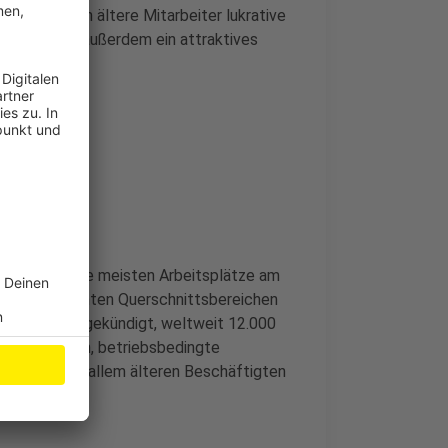
nderem sollen ältere Mitarbeiter lukrative
iter wurde außerdem ein attraktives
tet, dass die meisten Arbeitsplätze am
den so genannten Querschnittsbereichen
emieriese angekündigt, weltweit 12.000
räglich laufen, betriebsbedingte
sen soll vor allem älteren Beschäftigten