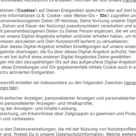
Anzeige
Mittlerweile hat sich auch der Betriebsrat zu den P
Angaben machen. Die Auswirkungen auf die einzelnen
Monaten Schritt für Schritt im Detail geprüft und a
einzelnen Schritt und jede Maßnahme kritisch hinter
Gesamtbetriebsrat in seinem Schreiben auf eine gem
Bayer 2025“.
Anzeige
Keine betriebsbedingten Kündigungen bis 
Anzeige
Damit werden die Mitarbeiter bis 2025 vor betriebs