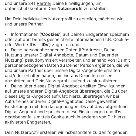
Creditreform für die Region rund um Leverkusen,
Remscheid und Solingen – zu der auch der
bergische Nordkreis gehört.
Veröffentlicht:
Dienstag, 05.11.2019 10:21
Anzeige
Demnach sprechen mehr als 60 Prozent der befragten
Unternehmen von einer guten oder sehr guten
Geschäftslage. Besonders gut läuft es dabei für
Betriebe in der Bauwirtschaft. Außerdem sind bei fast
40 Prozent der Betriebe die Umsätze gestiegen und
knapp 3.000 neue Arbeitsplätze geschaffen worden.
Der Blick in die Zukunft ist allerdings nicht ganz so
optimistisch: Zum ersten Mal seit Jahren gehen mehr
Betriebe davon aus, dass sich die Lage in den