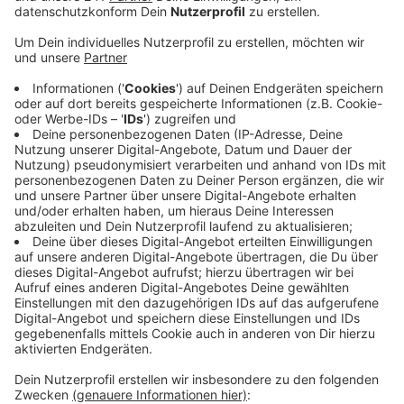
Veröffentlicht:
Montag, 04.11.2019 15:40
Anzeige
An vielen Stellen im Bergischen bleibt am Straßenrand
inzwischen das Wasser stehen und kann nicht
abfließen. Grund ist, dass über die Jahre der
Seitenbereich der Straßen durch die Pflanzen
angewachsen und höher ist, als die Fahrbahn.
Alle paar Jahre ist es daher nötig, das Grün komplett
abzutragen und die Entwässerungsmulden neu
auszuheben, sagt Straßen NRW. Der Landesbetrieb
will die Arbeiten bis zum Winter abgeschlossen haben.
Denn wenn das Wasser auf den Straßen nicht
abfließen kann, droht bei Frost gefährliches Glatteis.
Anzeige