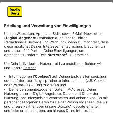
Anzeige
Die gute Nachricht: Wie auch beim letzten Streik
fahren die Busse der OVAG und der RVK, bei der KVB
und der Wupsi wird allerdings wieder gestreikt.
Zwei Drittel der Fahrten sollen aber zumindest bei der
Wupsi nach eigener Aussage stattfinden. Was ausfällt
sind vor allem Schulbuslinien - und das nervt
mittlerweile viele Schüler und ihre Eltern, auch wenn
sie rechtzeitig informiert worden sind. In den
Schulstädten Bergisch Gladbach über Kürten bis nach
Wipperfürth müssen heute und morgen wieder die
Elterntaxis ran - Klimaschutz sieht anders aus.