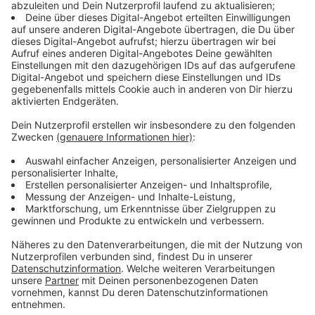
Diese Schulbusse fahren nicht im Rheinisch-
Bergischen Kreis:
· Linie 12 um 7:42 Uhr von Sternstraße nach
Schulzentrum
· Linie 403 um 6:43 Uhr von Grube nach Kürten
Schulzentrum
· Linie 404 um 7:25 Uhr St.-Maternus-Eck nach
Herkenrath Ball
· E227 um 7:16 Uhr von Rothbroicher Str. nach
Berg. Gladbach S
· E227 um 7:27 Uhr von Berg. Gladbach S nach
Kreishaus
· E427 um 6:52 Uhr von Furth, Abzw. nach