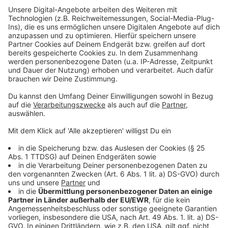
Wipperfeld Wende
· E427 um 6:49 Uhr von Hebborn, Kirche nach
Kürten Schulz.
· E427 um 12:55 Uhr von Kürten Schulz. nach
Wipperfürth, Busbf.
· E427 um 13:38 Uhr von Wipperfürth, Busbf. nach
Bechen, Mitte
· E432 um 13:41 Uhr von Odenthal, Schule nach
Eikamp, Schule
· E451 um 7:53 Uhr von Berg. Gladbach S nach
Verbundschule Mitte
· E451 um 11:35 Uhr von Verbundschule Mitte nach
Berg. Gladbach S
· E451 um 13:15 Uhr von Verbundschule Mitte nach