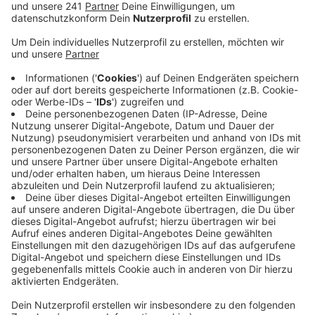
Viele Beschäftigte der privaten Sicherheitsdienste
sind dem Aufruf der Gewerkschaft Verdi gefolgt und
streiken.
Im Terminal am Flughafen ist deshalb nur eine Spur für
die Fluggastkontrolle geöffnet. Dort gibt es
Wartezeiten. Trotzdem sei die Situation insgesamt
ruhig, da viele Airlines die Fluggäste rechtzeitig über
den Ausfall der Flüge informiert hätten. So seien viele
betroffene Passagiere gar nicht erst angereist, heißt
es vom Flughafen.
Der Flughafen ist übrigens nicht Tarifpartner in dem
Streik: Die privaten Sicherheitsfirmen arbeiten für die
Bundespolizei.