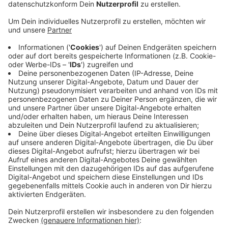
musste die L101 zwischen Stumpf und
Kreckersweg voll gesperrt werden. Hier droht ein
Baum auf die Straße zu stürzen.
Veröffentlicht:
Mittwoch, 26.08.2020 06:26
Anzeige
Die Feuerwehr appelliert nochmals an alle lose
Gegenstände im Garten und auf dem Balkon zu sichern.
In den kommenden Stunden bringt Tief Kirsten
kräftige Sturmböen von um die 90 km/h. Die Bäume
tragen im Moment viel Laub und deshalb ist die Gefahr
vor umstürzenden Bäumen und herabfallenden Ästen
nochmal erhöht.
Anzeige