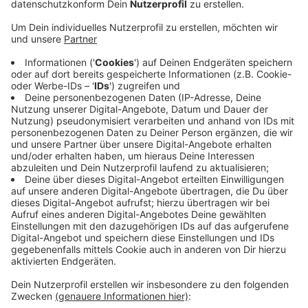
Veröffentlicht:
Dienstag, 22.04.2025 16:11
Anzeige
NOYS’R’US, das sind Frontfrau und Leadsängerin
Melanie Schicha - bekannt auch als Radio Berg
Nachrichtenstimme, Leadsänger und Frontmann
Stevie Gable, Keyboarder und Backgroundsänger
Thomas Braun, Gitarrist und Backgroundsänger Stefan
Rösler, Bassist und Sänger Martin Grund sowie Jan
Häger an den Drums.
Karten für das Konzert am 30. April gibt's für 12,-€
hier
oder am 30. April vor Ort an der Abendkasse für 15 €.
Anzeige