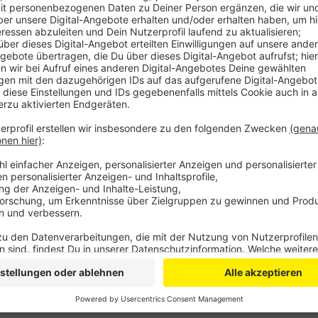
Anzeige
Die Polizei weist darauf hin auf Weihnachtsmärkten b
herrscht oft ein starkes Gedränge, welches Taschen
Täter im Team arbeiten: Einer lenkt das Opfer ab, der
unbemerkt mit der Beute. Maschen sind dabei zum Be
Getränk wird verschüttet. Die meisten Opfer merken
später, dass ihnen etwas fehlt. Im Oberbergischen h
insgesamt rund 104 Taschendiebstähle gegeben.
Anzeige