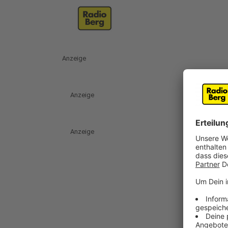
Anzeige
Anzeige
Anzeige