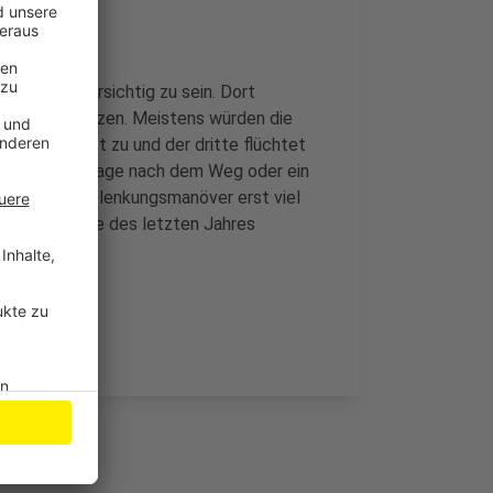
esonders vorsichtig zu sein. Dort
diebe ausnutzen. Meistens würden die
 zweite greift zu und der dritte flüchtet
ispiel die Frage nach dem Weg oder ein
 durch die Ablenkungsmanöver erst viel
at es im Laufe des letzten Jahres