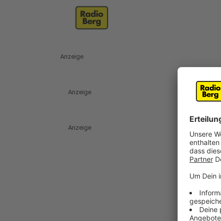
Anzeige
Anzeige
Anzeige