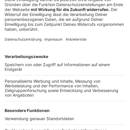
wenn es ihnen zu kalt ist. In besonders kalten Nächten
sollten sie direkt im Haus bleiben. Dort sollten sie
einen Platz haben, der vor Zugluft geschützt ist, um
einen Schnupfen zu vermeiden.
Kleintiere wie Vögel, Kaninchen oder
Meerschweinchen können das ganze Jahr über
draußen gehalten werden. Meerschweinchen und
Kaninchen sollten ebenfalls vor Zugluft geschützt
sein. Außerdem sind eine gute Isolierung am Stall
sowie genug Heu und Stroh wichtig. Eine
Rückzugsmöglichkeit im Stall kann ebenfalls helfen.
Auch eine Vogelvoliere für Wellensittiche und
Kanarienvögel sollte gut isoliert sein.
Rückzugsmöglichkeiten sind auch für die Vögel
wichtig.
Wer einen Teich hat, kann die Fische auch dort
überwintern lassen. Dabei sollte der Teich mindestens