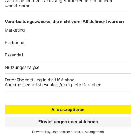
80 cm tief und sauber sein. Außerdem darf er nie ganz
zufrieren, damit noch genügend Sauerstoff vorhanden
ist.
Anzeige
Anzeige
Anzeige
Anzeige