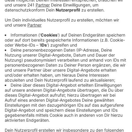
dazu jetzt Tipps für Betroffene. Schon seit
gestern werden Reisen teilweise oder komplett
abgesagt.
Veröffentlicht:
Mittwoch, 05.06.2024 08:09
Anzeige
Eine gute Nachricht gebe es allerdings: Pauschalreisen
sind immerhin gut abgesichert, heißt es aus Bergisch
Gladbach. Darunter fallen Reise-Pakete, wenn zum
Beispiel Flug und Hotel zusammen gebucht werden.
FTI hat außerdem mitgeteilt, dass Menschen, die
schon verreist sind, ihre Reise noch abschließen
können; eine Rückreise werde organisiert. Aber auch
bei anderen Leistungen will FTI sich um Lösungen
kümmern, so die Verbraucherzentrale.
Mehr Infos zur
Insolvenz von FTI gibt es hier
.
Hier beantwortet der