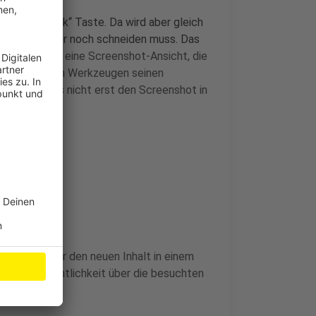
it der "Druck“ Taste. Da wird aber gleich
 Bild hinterher noch schneiden muss. Das
 S" öffnet eine Screenshot-Ansicht, die
in paar kleinen Werkzeugen seinen
gen und muss nicht erst den Screenshot in
 öffnet immer den neuen Inhalt in einem
die Übersichtlichkeit über die besuchten