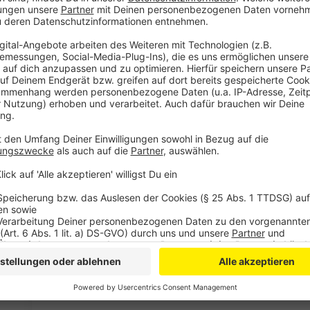
Einen Screenshot zu machen, das wissen viele, geht m
der ganze Bildschirm abfotografiert, sodass man das
geht viel einfacher: "
Windows-Taste + Umschalttaste+
man bearbeitet kann. Das heißt, man kann dort mit e
Bildausschnitt direkt bearbeiten und woanders einfü
ein Bildbearbeitungsprogramm kopieren.
Anzeige
Neue Tabs machen
Anzeige
Ein Klick mit dem Mausrad auf einen Link im Browser
neuem Tab. So bleibt beim Surfen und Recherchieren 
Seiten erhalten.