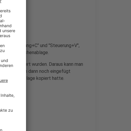
tion "Steuerung+C" und "Steuerung+V",
die neue Zwischenablage.
chon mal kopiert wurden. Daraus kann man
r ein Bild kann dann noch eingefügt
e Zwischenablage kopiert hatte.