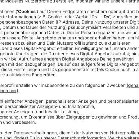
Copy & Paste
Anzeige
Sachen kopieren und einfügen. Geht mit der Kombina
das wissen viele. Aber: "Windows-Taste+V" öffnet 
Dann gibt es eine Liste mit den Dingen, die vorher s
dann einfach auswählen. Also: ein kopierter Text ode
werden, wenn man danach schon wieder andere in di
Anzeige
Screenshot machen
Anzeige